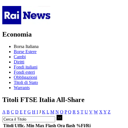
Economia
Borsa Italiana
Borse Estere
Cambi
Diritti
Fondi italiani
Fondi esteri
Obbligazioni
Titoli di Stato
Warrants
Titoli FTSE Italia All-Share
A
B
C
D
E
F
G
H
I
J
K
L
M
N
O
P
Q
R
S
T
U
V
W
X
Y
Z
Titoli
Uffic.
Min
Max
Flash
Ora flash
%Fl/Ri