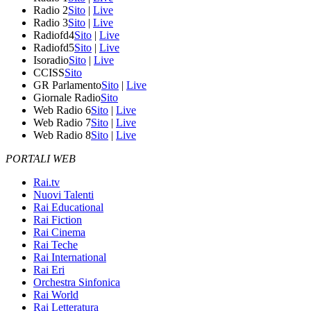
Radio 2
Sito
|
Live
Radio 3
Sito
|
Live
Radiofd4
Sito
|
Live
Radiofd5
Sito
|
Live
Isoradio
Sito
|
Live
CCISS
Sito
GR Parlamento
Sito
|
Live
Giornale Radio
Sito
Web Radio 6
Sito
|
Live
Web Radio 7
Sito
|
Live
Web Radio 8
Sito
|
Live
PORTALI WEB
Rai.tv
Nuovi Talenti
Rai Educational
Rai Fiction
Rai Cinema
Rai Teche
Rai International
Rai Eri
Orchestra Sinfonica
Rai World
Rai Letteratura