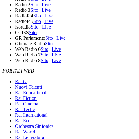
Radio 2
Sito
|
Live
Radio 3
Sito
|
Live
Radiofd4
Sito
|
Live
Radiofd5
Sito
|
Live
Isoradio
Sito
|
Live
CCISS
Sito
GR Parlamento
Sito
|
Live
Giornale Radio
Sito
Web Radio 6
Sito
|
Live
Web Radio 7
Sito
|
Live
Web Radio 8
Sito
|
Live
PORTALI WEB
Rai.tv
Nuovi Talenti
Rai Educational
Rai Fiction
Rai Cinema
Rai Teche
Rai International
Rai Eri
Orchestra Sinfonica
Rai World
Rai Letteratura