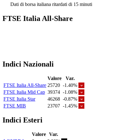
Dati di borsa italiana ritardati di 15 minuti
FTSE Italia All-Share
Indici Nazionali
Valore
Var.
FTSE Italia All-Share
25720
-1.40%
FTSE Italia Mid Cap
39374
-1.08%
FTSE Italia Star
46268
-0.87%
FTSE MIB
23707
-1.45%
Indici Esteri
Valore
Var.