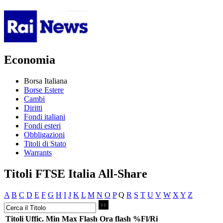
Economia
Borsa Italiana
Borse Estere
Cambi
Diritti
Fondi italiani
Fondi esteri
Obbligazioni
Titoli di Stato
Warrants
Titoli FTSE Italia All-Share
A
B
C
D
E
F
G
H
I
J
K
L
M
N
O
P
Q
R
S
T
U
V
W
X
Y
Z
Titoli
Uffic.
Min
Max
Flash
Ora flash
%Fl/Ri