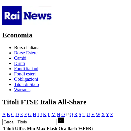
Economia
Borsa Italiana
Borse Estere
Cambi
Diritti
Fondi italiani
Fondi esteri
Obbligazioni
Titoli di Stato
Warrants
Titoli FTSE Italia All-Share
A
B
C
D
E
F
G
H
I
J
K
L
M
N
O
P
Q
R
S
T
U
V
W
X
Y
Z
Titoli
Uffic.
Min
Max
Flash
Ora flash
%Fl/Ri