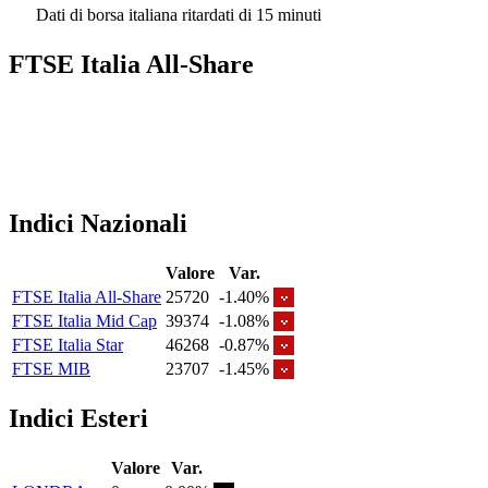
Dati di borsa italiana ritardati di 15 minuti
FTSE Italia All-Share
Indici Nazionali
Valore
Var.
FTSE Italia All-Share
25720
-1.40%
FTSE Italia Mid Cap
39374
-1.08%
FTSE Italia Star
46268
-0.87%
FTSE MIB
23707
-1.45%
Indici Esteri
Valore
Var.