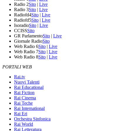
Radio 2
Sito
|
Live
Radio 3
Sito
|
Live
Radiofd4
Sito
|
Live
Radiofd5
Sito
|
Live
Isoradio
Sito
|
Live
CCISS
Sito
GR Parlamento
Sito
|
Live
Giornale Radio
Sito
Web Radio 6
Sito
|
Live
Web Radio 7
Sito
|
Live
Web Radio 8
Sito
|
Live
PORTALI WEB
Rai.tv
Nuovi Talenti
Rai Educational
Rai Fiction
Rai Cinema
Rai Teche
Rai International
Rai Eri
Orchestra Sinfonica
Rai World
Rai Letteratura