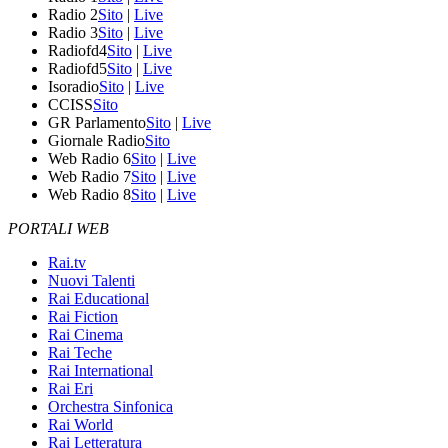
Radio 2
Sito
|
Live
Radio 3
Sito
|
Live
Radiofd4
Sito
|
Live
Radiofd5
Sito
|
Live
Isoradio
Sito
|
Live
CCISS
Sito
GR Parlamento
Sito
|
Live
Giornale Radio
Sito
Web Radio 6
Sito
|
Live
Web Radio 7
Sito
|
Live
Web Radio 8
Sito
|
Live
PORTALI WEB
Rai.tv
Nuovi Talenti
Rai Educational
Rai Fiction
Rai Cinema
Rai Teche
Rai International
Rai Eri
Orchestra Sinfonica
Rai World
Rai Letteratura