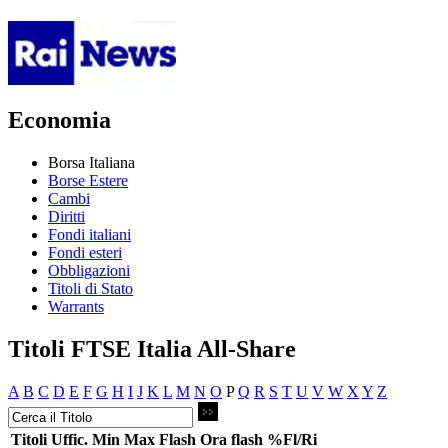
Economia
Borsa Italiana
Borse Estere
Cambi
Diritti
Fondi italiani
Fondi esteri
Obbligazioni
Titoli di Stato
Warrants
Titoli FTSE Italia All-Share
A
B
C
D
E
F
G
H
I
J
K
L
M
N
O
P
Q
R
S
T
U
V
W
X
Y
Z
Titoli
Uffic.
Min
Max
Flash
Ora flash
%Fl/Ri