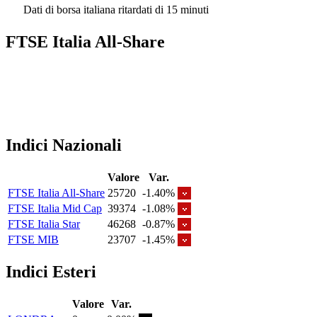
Dati di borsa italiana ritardati di 15 minuti
FTSE Italia All-Share
Indici Nazionali
Valore
Var.
FTSE Italia All-Share
25720
-1.40%
FTSE Italia Mid Cap
39374
-1.08%
FTSE Italia Star
46268
-0.87%
FTSE MIB
23707
-1.45%
Indici Esteri
Valore
Var.