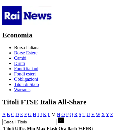
Economia
Borsa Italiana
Borse Estere
Cambi
Diritti
Fondi italiani
Fondi esteri
Obbligazioni
Titoli di Stato
Warrants
Titoli FTSE Italia All-Share
A
B
C
D
E
F
G
H
I
J
K
L
M
N
O
P
Q
R
S
T
U
V
W
X
Y
Z
Titoli
Uffic.
Min
Max
Flash
Ora flash
%Fl/Ri