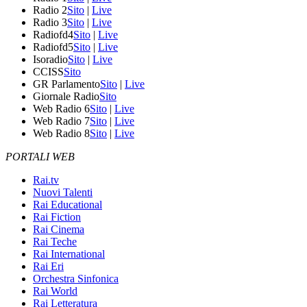
Radio 2
Sito
|
Live
Radio 3
Sito
|
Live
Radiofd4
Sito
|
Live
Radiofd5
Sito
|
Live
Isoradio
Sito
|
Live
CCISS
Sito
GR Parlamento
Sito
|
Live
Giornale Radio
Sito
Web Radio 6
Sito
|
Live
Web Radio 7
Sito
|
Live
Web Radio 8
Sito
|
Live
PORTALI WEB
Rai.tv
Nuovi Talenti
Rai Educational
Rai Fiction
Rai Cinema
Rai Teche
Rai International
Rai Eri
Orchestra Sinfonica
Rai World
Rai Letteratura