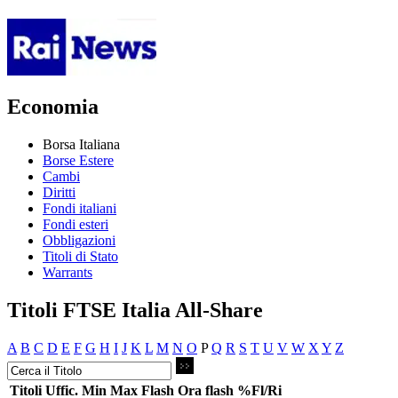
Economia
Borsa Italiana
Borse Estere
Cambi
Diritti
Fondi italiani
Fondi esteri
Obbligazioni
Titoli di Stato
Warrants
Titoli FTSE Italia All-Share
A
B
C
D
E
F
G
H
I
J
K
L
M
N
O
P
Q
R
S
T
U
V
W
X
Y
Z
Titoli
Uffic.
Min
Max
Flash
Ora flash
%Fl/Ri