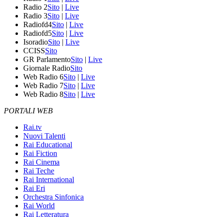
Radio 2
Sito
|
Live
Radio 3
Sito
|
Live
Radiofd4
Sito
|
Live
Radiofd5
Sito
|
Live
Isoradio
Sito
|
Live
CCISS
Sito
GR Parlamento
Sito
|
Live
Giornale Radio
Sito
Web Radio 6
Sito
|
Live
Web Radio 7
Sito
|
Live
Web Radio 8
Sito
|
Live
PORTALI WEB
Rai.tv
Nuovi Talenti
Rai Educational
Rai Fiction
Rai Cinema
Rai Teche
Rai International
Rai Eri
Orchestra Sinfonica
Rai World
Rai Letteratura