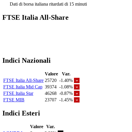
Dati di borsa italiana ritardati di 15 minuti
FTSE Italia All-Share
Indici Nazionali
Valore
Var.
FTSE Italia All-Share
25720
-1.40%
FTSE Italia Mid Cap
39374
-1.08%
FTSE Italia Star
46268
-0.87%
FTSE MIB
23707
-1.45%
Indici Esteri
Valore
Var.