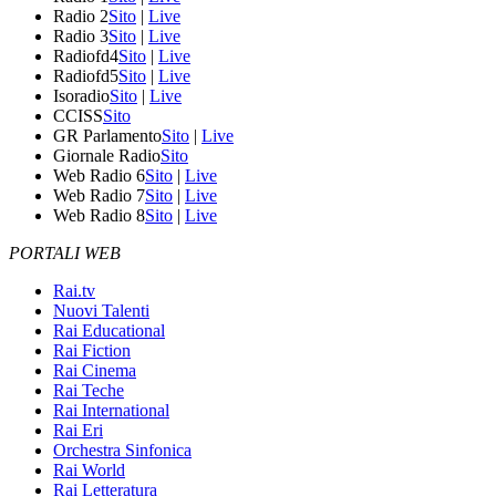
Radio 2
Sito
|
Live
Radio 3
Sito
|
Live
Radiofd4
Sito
|
Live
Radiofd5
Sito
|
Live
Isoradio
Sito
|
Live
CCISS
Sito
GR Parlamento
Sito
|
Live
Giornale Radio
Sito
Web Radio 6
Sito
|
Live
Web Radio 7
Sito
|
Live
Web Radio 8
Sito
|
Live
PORTALI WEB
Rai.tv
Nuovi Talenti
Rai Educational
Rai Fiction
Rai Cinema
Rai Teche
Rai International
Rai Eri
Orchestra Sinfonica
Rai World
Rai Letteratura