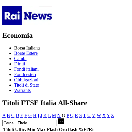
Economia
Borsa Italiana
Borse Estere
Cambi
Diritti
Fondi italiani
Fondi esteri
Obbligazioni
Titoli di Stato
Warrants
Titoli FTSE Italia All-Share
A
B
C
D
E
F
G
H
I
J
K
L
M
N
O
P
Q
R
S
T
U
V
W
X
Y
Z
Titoli
Uffic.
Min
Max
Flash
Ora flash
%Fl/Ri