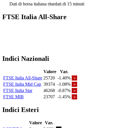
Dati di borsa italiana ritardati di 15 minuti
FTSE Italia All-Share
Indici Nazionali
Valore
Var.
FTSE Italia All-Share
25720
-1.40%
FTSE Italia Mid Cap
39374
-1.08%
FTSE Italia Star
46268
-0.87%
FTSE MIB
23707
-1.45%
Indici Esteri
Valore
Var.