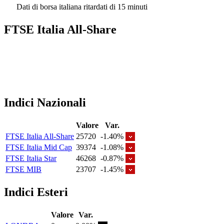
Dati di borsa italiana ritardati di 15 minuti
FTSE Italia All-Share
Indici Nazionali
Valore
Var.
FTSE Italia All-Share
25720
-1.40%
FTSE Italia Mid Cap
39374
-1.08%
FTSE Italia Star
46268
-0.87%
FTSE MIB
23707
-1.45%
Indici Esteri
Valore
Var.