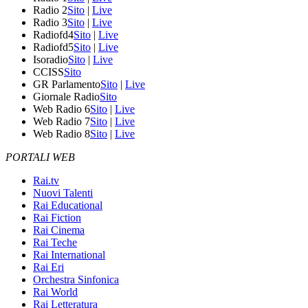
Radio 2
Sito
|
Live
Radio 3
Sito
|
Live
Radiofd4
Sito
|
Live
Radiofd5
Sito
|
Live
Isoradio
Sito
|
Live
CCISS
Sito
GR Parlamento
Sito
|
Live
Giornale Radio
Sito
Web Radio 6
Sito
|
Live
Web Radio 7
Sito
|
Live
Web Radio 8
Sito
|
Live
PORTALI WEB
Rai.tv
Nuovi Talenti
Rai Educational
Rai Fiction
Rai Cinema
Rai Teche
Rai International
Rai Eri
Orchestra Sinfonica
Rai World
Rai Letteratura