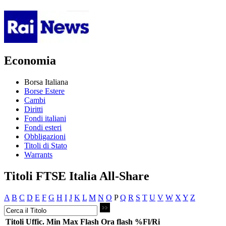
Economia
Borsa Italiana
Borse Estere
Cambi
Diritti
Fondi italiani
Fondi esteri
Obbligazioni
Titoli di Stato
Warrants
Titoli FTSE Italia All-Share
A
B
C
D
E
F
G
H
I
J
K
L
M
N
O
P
Q
R
S
T
U
V
W
X
Y
Z
Titoli
Uffic.
Min
Max
Flash
Ora flash
%Fl/Ri