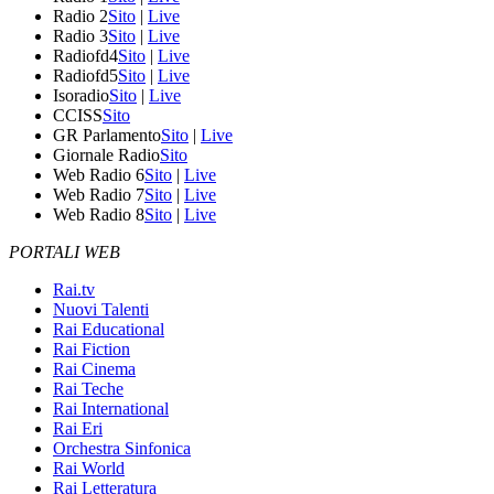
Radio 2
Sito
|
Live
Radio 3
Sito
|
Live
Radiofd4
Sito
|
Live
Radiofd5
Sito
|
Live
Isoradio
Sito
|
Live
CCISS
Sito
GR Parlamento
Sito
|
Live
Giornale Radio
Sito
Web Radio 6
Sito
|
Live
Web Radio 7
Sito
|
Live
Web Radio 8
Sito
|
Live
PORTALI WEB
Rai.tv
Nuovi Talenti
Rai Educational
Rai Fiction
Rai Cinema
Rai Teche
Rai International
Rai Eri
Orchestra Sinfonica
Rai World
Rai Letteratura