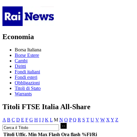
Economia
Borsa Italiana
Borse Estere
Cambi
Diritti
Fondi italiani
Fondi esteri
Obbligazioni
Titoli di Stato
Warrants
Titoli FTSE Italia All-Share
A
B
C
D
E
F
G
H
I
J
K
L
M
N
O
P
Q
R
S
T
U
V
W
X
Y
Z
Titoli
Uffic.
Min
Max
Flash
Ora flash
%Fl/Ri