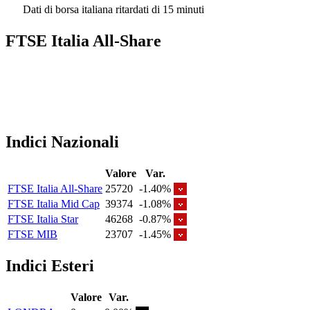
Dati di borsa italiana ritardati di 15 minuti
FTSE Italia All-Share
Indici Nazionali
Valore
Var.
FTSE Italia All-Share
25720
-1.40%
FTSE Italia Mid Cap
39374
-1.08%
FTSE Italia Star
46268
-0.87%
FTSE MIB
23707
-1.45%
Indici Esteri
Valore
Var.