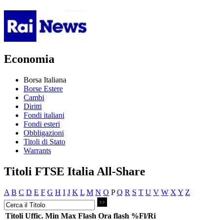
Economia
Borsa Italiana
Borse Estere
Cambi
Diritti
Fondi italiani
Fondi esteri
Obbligazioni
Titoli di Stato
Warrants
Titoli FTSE Italia All-Share
A
B
C
D
E
F
G
H
I
J
K
L
M
N
O
P
Q
R
S
T
U
V
W
X
Y
Z
Titoli
Uffic.
Min
Max
Flash
Ora flash
%Fl/Ri