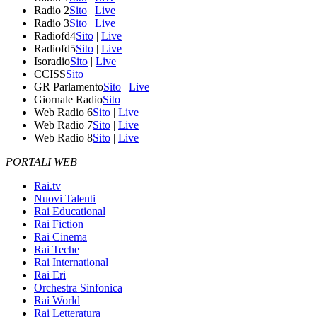
Radio 2
Sito
|
Live
Radio 3
Sito
|
Live
Radiofd4
Sito
|
Live
Radiofd5
Sito
|
Live
Isoradio
Sito
|
Live
CCISS
Sito
GR Parlamento
Sito
|
Live
Giornale Radio
Sito
Web Radio 6
Sito
|
Live
Web Radio 7
Sito
|
Live
Web Radio 8
Sito
|
Live
PORTALI WEB
Rai.tv
Nuovi Talenti
Rai Educational
Rai Fiction
Rai Cinema
Rai Teche
Rai International
Rai Eri
Orchestra Sinfonica
Rai World
Rai Letteratura