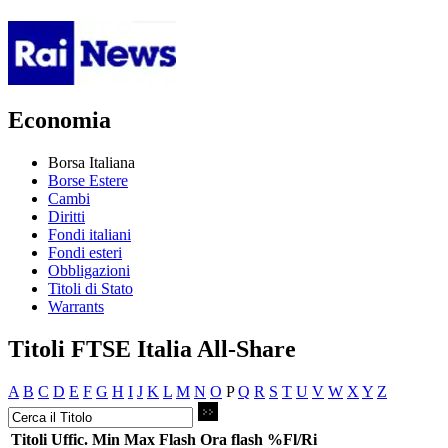
Economia
Borsa Italiana
Borse Estere
Cambi
Diritti
Fondi italiani
Fondi esteri
Obbligazioni
Titoli di Stato
Warrants
Titoli FTSE Italia All-Share
A
B
C
D
E
F
G
H
I
J
K
L
M
N
O
P
Q
R
S
T
U
V
W
X
Y
Z
Titoli
Uffic.
Min
Max
Flash
Ora flash
%Fl/Ri