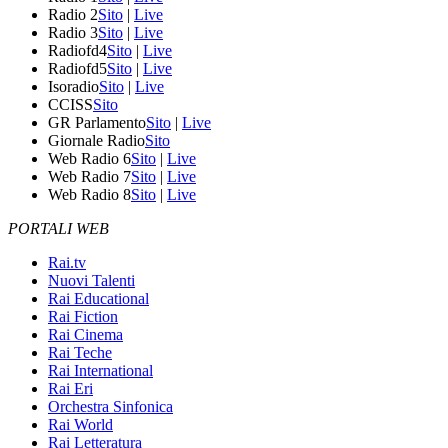
Radio 2
Sito
|
Live
Radio 3
Sito
|
Live
Radiofd4
Sito
|
Live
Radiofd5
Sito
|
Live
Isoradio
Sito
|
Live
CCISS
Sito
GR Parlamento
Sito
|
Live
Giornale Radio
Sito
Web Radio 6
Sito
|
Live
Web Radio 7
Sito
|
Live
Web Radio 8
Sito
|
Live
PORTALI WEB
Rai.tv
Nuovi Talenti
Rai Educational
Rai Fiction
Rai Cinema
Rai Teche
Rai International
Rai Eri
Orchestra Sinfonica
Rai World
Rai Letteratura