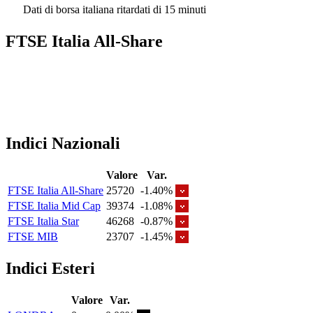
Dati di borsa italiana ritardati di 15 minuti
FTSE Italia All-Share
Indici Nazionali
Valore
Var.
FTSE Italia All-Share
25720
-1.40%
FTSE Italia Mid Cap
39374
-1.08%
FTSE Italia Star
46268
-0.87%
FTSE MIB
23707
-1.45%
Indici Esteri
Valore
Var.