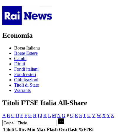
Economia
Borsa Italiana
Borse Estere
Cambi
Diritti
Fondi italiani
Fondi esteri
Obbligazioni
Titoli di Stato
Warrants
Titoli FTSE Italia All-Share
A
B
C
D
E
F
G
H
I
J
K
L
M
N
O
P
Q
R
S
T
U
V
W
X
Y
Z
Titoli
Uffic.
Min
Max
Flash
Ora flash
%Fl/Ri