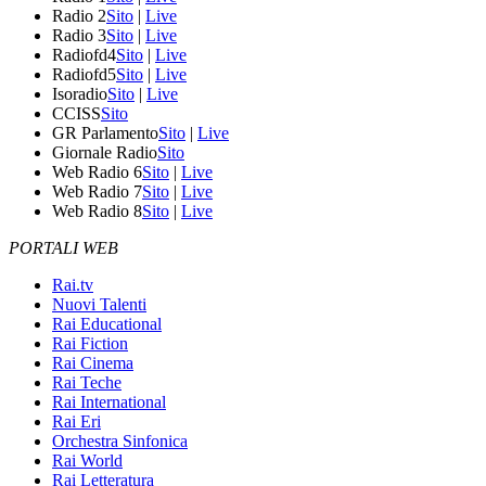
Radio 2
Sito
|
Live
Radio 3
Sito
|
Live
Radiofd4
Sito
|
Live
Radiofd5
Sito
|
Live
Isoradio
Sito
|
Live
CCISS
Sito
GR Parlamento
Sito
|
Live
Giornale Radio
Sito
Web Radio 6
Sito
|
Live
Web Radio 7
Sito
|
Live
Web Radio 8
Sito
|
Live
PORTALI WEB
Rai.tv
Nuovi Talenti
Rai Educational
Rai Fiction
Rai Cinema
Rai Teche
Rai International
Rai Eri
Orchestra Sinfonica
Rai World
Rai Letteratura