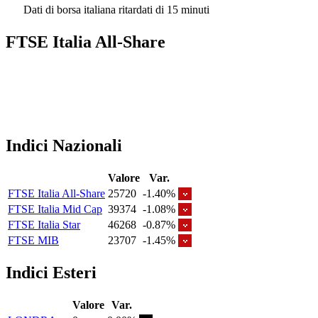
Dati di borsa italiana ritardati di 15 minuti
FTSE Italia All-Share
Indici Nazionali
Valore
Var.
FTSE Italia All-Share
25720
-1.40%
FTSE Italia Mid Cap
39374
-1.08%
FTSE Italia Star
46268
-0.87%
FTSE MIB
23707
-1.45%
Indici Esteri
Valore
Var.