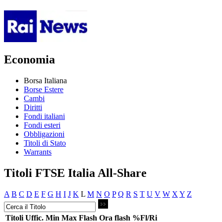
Economia
Borsa Italiana
Borse Estere
Cambi
Diritti
Fondi italiani
Fondi esteri
Obbligazioni
Titoli di Stato
Warrants
Titoli FTSE Italia All-Share
A
B
C
D
E
F
G
H
I
J
K
L
M
N
O
P
Q
R
S
T
U
V
W
X
Y
Z
Titoli
Uffic.
Min
Max
Flash
Ora flash
%Fl/Ri