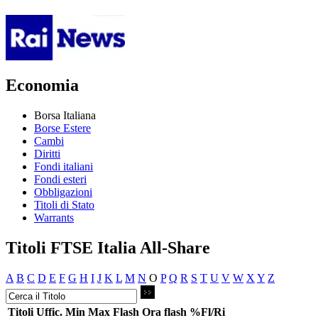
Economia
Borsa Italiana
Borse Estere
Cambi
Diritti
Fondi italiani
Fondi esteri
Obbligazioni
Titoli di Stato
Warrants
Titoli FTSE Italia All-Share
A
B
C
D
E
F
G
H
I
J
K
L
M
N
O
P
Q
R
S
T
U
V
W
X
Y
Z
Titoli
Uffic.
Min
Max
Flash
Ora flash
%Fl/Ri