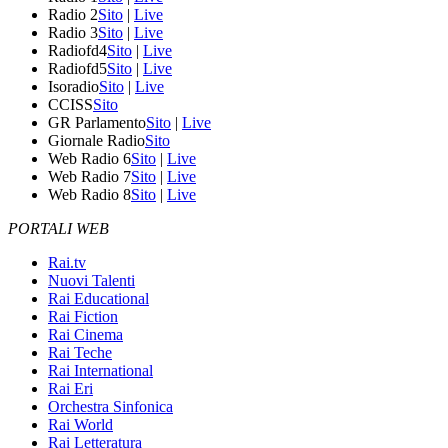
Radio 2
Sito
|
Live
Radio 3
Sito
|
Live
Radiofd4
Sito
|
Live
Radiofd5
Sito
|
Live
Isoradio
Sito
|
Live
CCISS
Sito
GR Parlamento
Sito
|
Live
Giornale Radio
Sito
Web Radio 6
Sito
|
Live
Web Radio 7
Sito
|
Live
Web Radio 8
Sito
|
Live
PORTALI WEB
Rai.tv
Nuovi Talenti
Rai Educational
Rai Fiction
Rai Cinema
Rai Teche
Rai International
Rai Eri
Orchestra Sinfonica
Rai World
Rai Letteratura