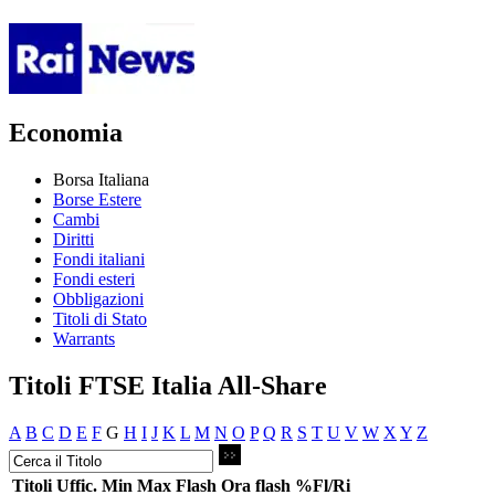
Economia
Borsa Italiana
Borse Estere
Cambi
Diritti
Fondi italiani
Fondi esteri
Obbligazioni
Titoli di Stato
Warrants
Titoli FTSE Italia All-Share
A
B
C
D
E
F
G
H
I
J
K
L
M
N
O
P
Q
R
S
T
U
V
W
X
Y
Z
Titoli
Uffic.
Min
Max
Flash
Ora flash
%Fl/Ri