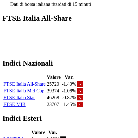
Dati di borsa italiana ritardati di 15 minuti
FTSE Italia All-Share
Indici Nazionali
Valore
Var.
FTSE Italia All-Share
25720
-1.40%
FTSE Italia Mid Cap
39374
-1.08%
FTSE Italia Star
46268
-0.87%
FTSE MIB
23707
-1.45%
Indici Esteri
Valore
Var.