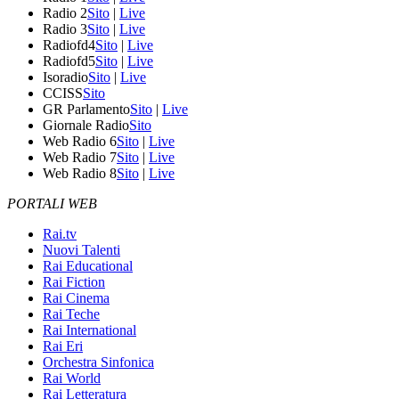
Radio 2
Sito
|
Live
Radio 3
Sito
|
Live
Radiofd4
Sito
|
Live
Radiofd5
Sito
|
Live
Isoradio
Sito
|
Live
CCISS
Sito
GR Parlamento
Sito
|
Live
Giornale Radio
Sito
Web Radio 6
Sito
|
Live
Web Radio 7
Sito
|
Live
Web Radio 8
Sito
|
Live
PORTALI WEB
Rai.tv
Nuovi Talenti
Rai Educational
Rai Fiction
Rai Cinema
Rai Teche
Rai International
Rai Eri
Orchestra Sinfonica
Rai World
Rai Letteratura