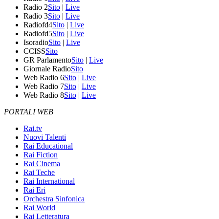
Radio 2
Sito
|
Live
Radio 3
Sito
|
Live
Radiofd4
Sito
|
Live
Radiofd5
Sito
|
Live
Isoradio
Sito
|
Live
CCISS
Sito
GR Parlamento
Sito
|
Live
Giornale Radio
Sito
Web Radio 6
Sito
|
Live
Web Radio 7
Sito
|
Live
Web Radio 8
Sito
|
Live
PORTALI WEB
Rai.tv
Nuovi Talenti
Rai Educational
Rai Fiction
Rai Cinema
Rai Teche
Rai International
Rai Eri
Orchestra Sinfonica
Rai World
Rai Letteratura