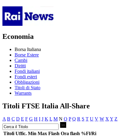
Economia
Borsa Italiana
Borse Estere
Cambi
Diritti
Fondi italiani
Fondi esteri
Obbligazioni
Titoli di Stato
Warrants
Titoli FTSE Italia All-Share
A
B
C
D
E
F
G
H
I
J
K
L
M
N
O
P
Q
R
S
T
U
V
W
X
Y
Z
Titoli
Uffic.
Min
Max
Flash
Ora flash
%Fl/Ri