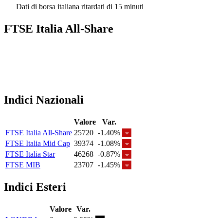
Dati di borsa italiana ritardati di 15 minuti
FTSE Italia All-Share
Indici Nazionali
Valore
Var.
FTSE Italia All-Share
25720
-1.40%
FTSE Italia Mid Cap
39374
-1.08%
FTSE Italia Star
46268
-0.87%
FTSE MIB
23707
-1.45%
Indici Esteri
Valore
Var.