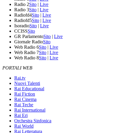
Radio 2
Sito
|
Live
Radio 3
Sito
|
Live
Radiofd4
Sito
|
Live
Radiofd5
Sito
|
Live
Isoradio
Sito
|
Live
CCISS
Sito
GR Parlamento
Sito
|
Live
Giornale Radio
Sito
Web Radio 6
Sito
|
Live
Web Radio 7
Sito
|
Live
Web Radio 8
Sito
|
Live
PORTALI WEB
Rai.tv
Nuovi Talenti
Rai Educational
Rai Fiction
Rai Cinema
Rai Teche
Rai International
Rai Eri
Orchestra Sinfonica
Rai World
Rai Letteratura