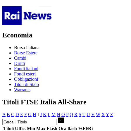
Economia
Borsa Italiana
Borse Estere
Cambi
Diritti
Fondi italiani
Fondi esteri
Obbligazioni
Titoli di Stato
Warrants
Titoli FTSE Italia All-Share
A
B
C
D
E
F
G
H
I
J
K
L
M
N
O
P
Q
R
S
T
U
V
W
X
Y
Z
Titoli
Uffic.
Min
Max
Flash
Ora flash
%Fl/Ri