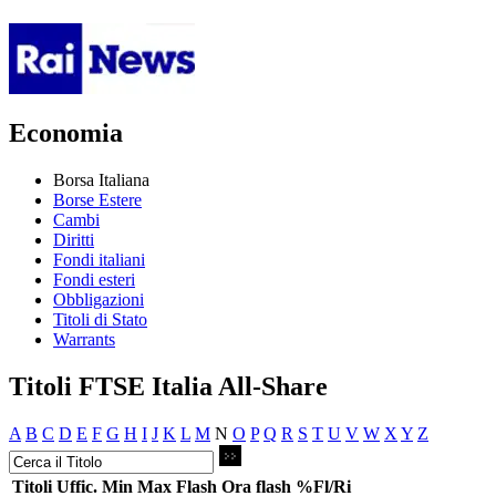
Economia
Borsa Italiana
Borse Estere
Cambi
Diritti
Fondi italiani
Fondi esteri
Obbligazioni
Titoli di Stato
Warrants
Titoli FTSE Italia All-Share
A
B
C
D
E
F
G
H
I
J
K
L
M
N
O
P
Q
R
S
T
U
V
W
X
Y
Z
Titoli
Uffic.
Min
Max
Flash
Ora flash
%Fl/Ri