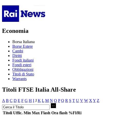
Economia
Borsa Italiana
Borse Estere
Cambi
Diritti
Fondi italiani
Fondi esteri
Obbligazioni
Titoli di Stato
Warrants
Titoli FTSE Italia All-Share
A
B
C
D
E
F
G
H
I
J
K
L
M
N
O
P
Q
R
S
T
U
V
W
X
Y
Z
Titoli
Uffic.
Min
Max
Flash
Ora flash
%Fl/Ri