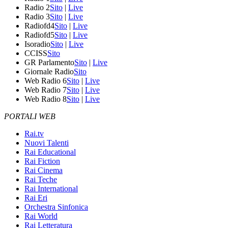
Radio 2
Sito
|
Live
Radio 3
Sito
|
Live
Radiofd4
Sito
|
Live
Radiofd5
Sito
|
Live
Isoradio
Sito
|
Live
CCISS
Sito
GR Parlamento
Sito
|
Live
Giornale Radio
Sito
Web Radio 6
Sito
|
Live
Web Radio 7
Sito
|
Live
Web Radio 8
Sito
|
Live
PORTALI WEB
Rai.tv
Nuovi Talenti
Rai Educational
Rai Fiction
Rai Cinema
Rai Teche
Rai International
Rai Eri
Orchestra Sinfonica
Rai World
Rai Letteratura