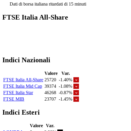
Dati di borsa italiana ritardati di 15 minuti
FTSE Italia All-Share
Indici Nazionali
Valore
Var.
FTSE Italia All-Share
25720
-1.40%
FTSE Italia Mid Cap
39374
-1.08%
FTSE Italia Star
46268
-0.87%
FTSE MIB
23707
-1.45%
Indici Esteri
Valore
Var.