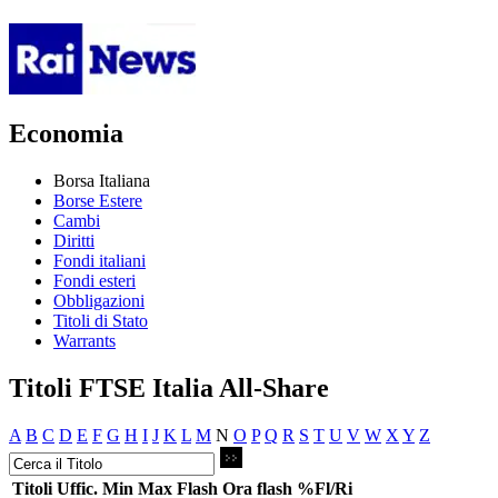
Economia
Borsa Italiana
Borse Estere
Cambi
Diritti
Fondi italiani
Fondi esteri
Obbligazioni
Titoli di Stato
Warrants
Titoli FTSE Italia All-Share
A
B
C
D
E
F
G
H
I
J
K
L
M
N
O
P
Q
R
S
T
U
V
W
X
Y
Z
Titoli
Uffic.
Min
Max
Flash
Ora flash
%Fl/Ri