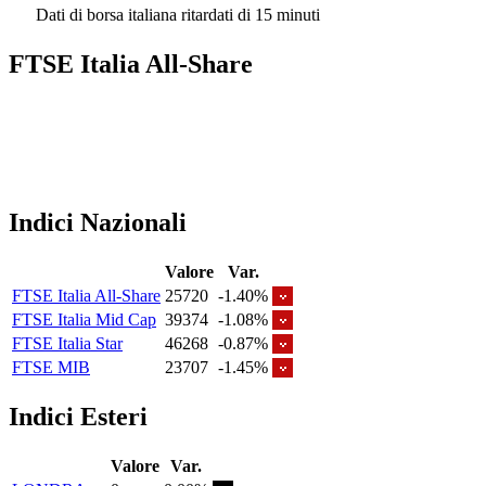
Dati di borsa italiana ritardati di 15 minuti
FTSE Italia All-Share
Indici Nazionali
Valore
Var.
FTSE Italia All-Share
25720
-1.40%
FTSE Italia Mid Cap
39374
-1.08%
FTSE Italia Star
46268
-0.87%
FTSE MIB
23707
-1.45%
Indici Esteri
Valore
Var.