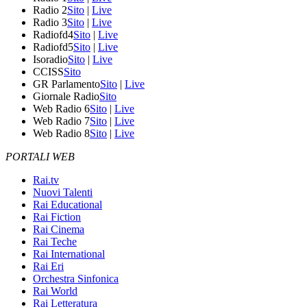
Radio 2
Sito
|
Live
Radio 3
Sito
|
Live
Radiofd4
Sito
|
Live
Radiofd5
Sito
|
Live
Isoradio
Sito
|
Live
CCISS
Sito
GR Parlamento
Sito
|
Live
Giornale Radio
Sito
Web Radio 6
Sito
|
Live
Web Radio 7
Sito
|
Live
Web Radio 8
Sito
|
Live
PORTALI WEB
Rai.tv
Nuovi Talenti
Rai Educational
Rai Fiction
Rai Cinema
Rai Teche
Rai International
Rai Eri
Orchestra Sinfonica
Rai World
Rai Letteratura