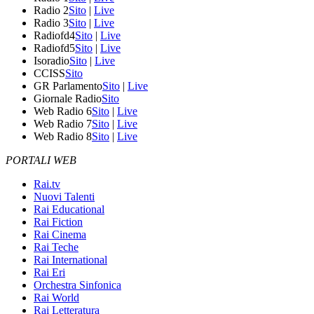
Radio 2
Sito
|
Live
Radio 3
Sito
|
Live
Radiofd4
Sito
|
Live
Radiofd5
Sito
|
Live
Isoradio
Sito
|
Live
CCISS
Sito
GR Parlamento
Sito
|
Live
Giornale Radio
Sito
Web Radio 6
Sito
|
Live
Web Radio 7
Sito
|
Live
Web Radio 8
Sito
|
Live
PORTALI WEB
Rai.tv
Nuovi Talenti
Rai Educational
Rai Fiction
Rai Cinema
Rai Teche
Rai International
Rai Eri
Orchestra Sinfonica
Rai World
Rai Letteratura