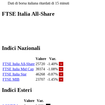
Dati di borsa italiana ritardati di 15 minuti
FTSE Italia All-Share
Indici Nazionali
Valore
Var.
FTSE Italia All-Share
25720
-1.40%
FTSE Italia Mid Cap
39374
-1.08%
FTSE Italia Star
46268
-0.87%
FTSE MIB
23707
-1.45%
Indici Esteri
Valore
Var.