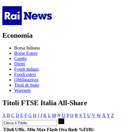
Economia
Borsa Italiana
Borse Estere
Cambi
Diritti
Fondi italiani
Fondi esteri
Obbligazioni
Titoli di Stato
Warrants
Titoli FTSE Italia All-Share
A
B
C
D
E
F
G
H
I
J
K
L
M
N
O
P
Q
R
S
T
U
V
W
X
Y
Z
Titoli
Uffic.
Min
Max
Flash
Ora flash
%Fl/Ri