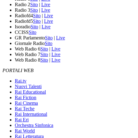
Radio 2
Sito
|
Live
Radio 3
Sito
|
Live
Radiofd4
Sito
|
Live
Radiofd5
Sito
|
Live
Isoradio
Sito
|
Live
CCISS
Sito
GR Parlamento
Sito
|
Live
Giornale Radio
Sito
Web Radio 6
Sito
|
Live
Web Radio 7
Sito
|
Live
Web Radio 8
Sito
|
Live
PORTALI WEB
Rai.tv
Nuovi Talenti
Rai Educational
Rai Fiction
Rai Cinema
Rai Teche
Rai International
Rai Eri
Orchestra Sinfonica
Rai World
Rai Letteratura