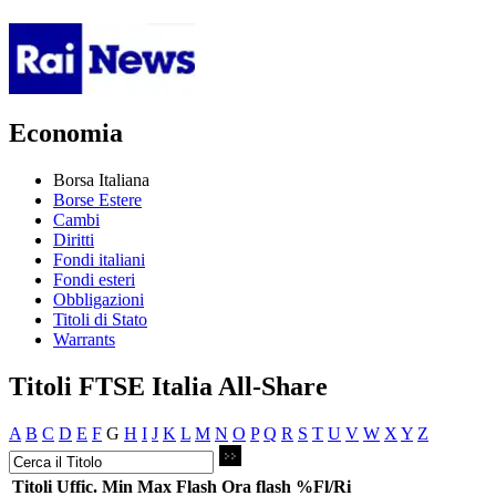
Economia
Borsa Italiana
Borse Estere
Cambi
Diritti
Fondi italiani
Fondi esteri
Obbligazioni
Titoli di Stato
Warrants
Titoli FTSE Italia All-Share
A
B
C
D
E
F
G
H
I
J
K
L
M
N
O
P
Q
R
S
T
U
V
W
X
Y
Z
Titoli
Uffic.
Min
Max
Flash
Ora flash
%Fl/Ri