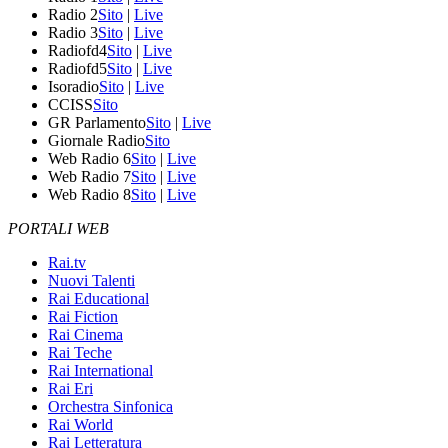
Radio 2
Sito
|
Live
Radio 3
Sito
|
Live
Radiofd4
Sito
|
Live
Radiofd5
Sito
|
Live
Isoradio
Sito
|
Live
CCISS
Sito
GR Parlamento
Sito
|
Live
Giornale Radio
Sito
Web Radio 6
Sito
|
Live
Web Radio 7
Sito
|
Live
Web Radio 8
Sito
|
Live
PORTALI WEB
Rai.tv
Nuovi Talenti
Rai Educational
Rai Fiction
Rai Cinema
Rai Teche
Rai International
Rai Eri
Orchestra Sinfonica
Rai World
Rai Letteratura