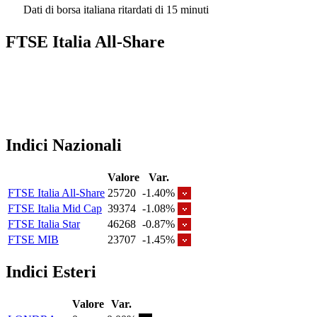
Dati di borsa italiana ritardati di 15 minuti
FTSE Italia All-Share
Indici Nazionali
Valore
Var.
FTSE Italia All-Share
25720
-1.40%
FTSE Italia Mid Cap
39374
-1.08%
FTSE Italia Star
46268
-0.87%
FTSE MIB
23707
-1.45%
Indici Esteri
Valore
Var.