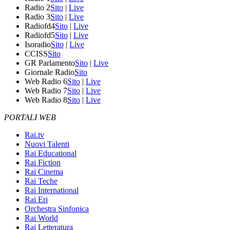
Radio 2
Sito
|
Live
Radio 3
Sito
|
Live
Radiofd4
Sito
|
Live
Radiofd5
Sito
|
Live
Isoradio
Sito
|
Live
CCISS
Sito
GR Parlamento
Sito
|
Live
Giornale Radio
Sito
Web Radio 6
Sito
|
Live
Web Radio 7
Sito
|
Live
Web Radio 8
Sito
|
Live
PORTALI WEB
Rai.tv
Nuovi Talenti
Rai Educational
Rai Fiction
Rai Cinema
Rai Teche
Rai International
Rai Eri
Orchestra Sinfonica
Rai World
Rai Letteratura