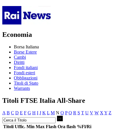
Economia
Borsa Italiana
Borse Estere
Cambi
Diritti
Fondi italiani
Fondi esteri
Obbligazioni
Titoli di Stato
Warrants
Titoli FTSE Italia All-Share
A
B
C
D
E
F
G
H
I
J
K
L
M
N
O
P
Q
R
S
T
U
V
W
X
Y
Z
Titoli
Uffic.
Min
Max
Flash
Ora flash
%Fl/Ri