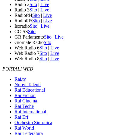
Radio 2
Sito
|
Live
Radio 3
Sito
|
Live
Radiofd4
Sito
|
Live
Radiofd5
Sito
|
Live
Isoradio
Sito
|
Live
CCISS
Sito
GR Parlamento
Sito
|
Live
Giornale Radio
Sito
Web Radio 6
Sito
|
Live
Web Radio 7
Sito
|
Live
Web Radio 8
Sito
|
Live
PORTALI WEB
Rai.tv
Nuovi Talenti
Rai Educational
Rai Fiction
Rai Cinema
Rai Teche
Rai International
Rai Eri
Orchestra Sinfonica
Rai World
Rai Letteratura