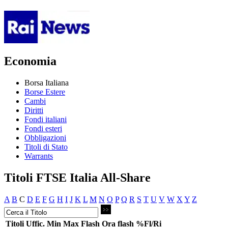
Economia
Borsa Italiana
Borse Estere
Cambi
Diritti
Fondi italiani
Fondi esteri
Obbligazioni
Titoli di Stato
Warrants
Titoli FTSE Italia All-Share
A
B
C
D
E
F
G
H
I
J
K
L
M
N
O
P
Q
R
S
T
U
V
W
X
Y
Z
Titoli
Uffic.
Min
Max
Flash
Ora flash
%Fl/Ri