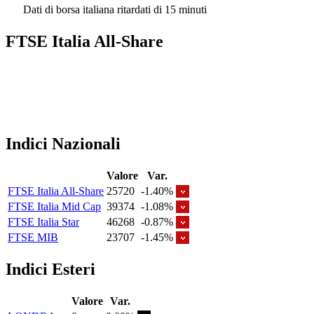
Dati di borsa italiana ritardati di 15 minuti
FTSE Italia All-Share
Indici Nazionali
Valore
Var.
FTSE Italia All-Share
25720
-1.40%
FTSE Italia Mid Cap
39374
-1.08%
FTSE Italia Star
46268
-0.87%
FTSE MIB
23707
-1.45%
Indici Esteri
Valore
Var.