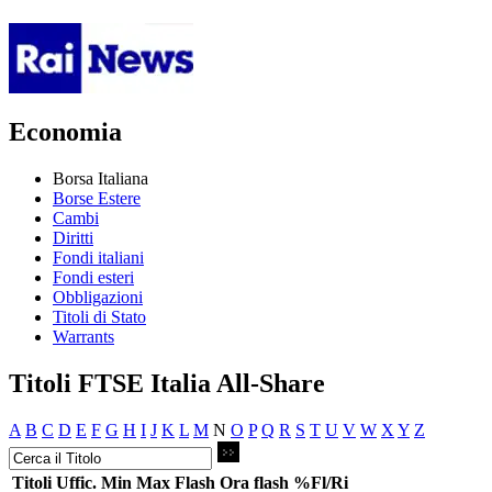
Economia
Borsa Italiana
Borse Estere
Cambi
Diritti
Fondi italiani
Fondi esteri
Obbligazioni
Titoli di Stato
Warrants
Titoli FTSE Italia All-Share
A
B
C
D
E
F
G
H
I
J
K
L
M
N
O
P
Q
R
S
T
U
V
W
X
Y
Z
Titoli
Uffic.
Min
Max
Flash
Ora flash
%Fl/Ri