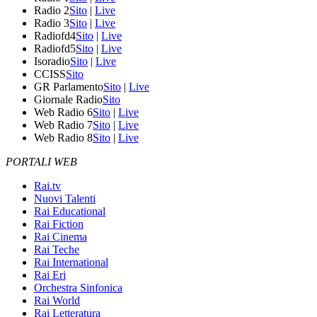
Radio 2
Sito
|
Live
Radio 3
Sito
|
Live
Radiofd4
Sito
|
Live
Radiofd5
Sito
|
Live
Isoradio
Sito
|
Live
CCISS
Sito
GR Parlamento
Sito
|
Live
Giornale Radio
Sito
Web Radio 6
Sito
|
Live
Web Radio 7
Sito
|
Live
Web Radio 8
Sito
|
Live
PORTALI WEB
Rai.tv
Nuovi Talenti
Rai Educational
Rai Fiction
Rai Cinema
Rai Teche
Rai International
Rai Eri
Orchestra Sinfonica
Rai World
Rai Letteratura