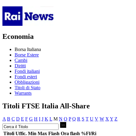
Economia
Borsa Italiana
Borse Estere
Cambi
Diritti
Fondi italiani
Fondi esteri
Obbligazioni
Titoli di Stato
Warrants
Titoli FTSE Italia All-Share
A
B
C
D
E
F
G
H
I
J
K
L
M
N
O
P
Q
R
S
T
U
V
W
X
Y
Z
Titoli
Uffic.
Min
Max
Flash
Ora flash
%Fl/Ri