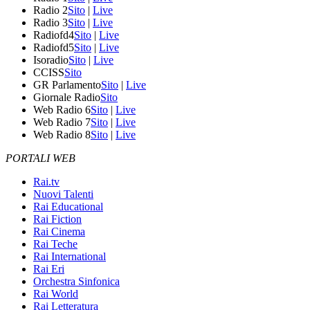
Radio 2
Sito
|
Live
Radio 3
Sito
|
Live
Radiofd4
Sito
|
Live
Radiofd5
Sito
|
Live
Isoradio
Sito
|
Live
CCISS
Sito
GR Parlamento
Sito
|
Live
Giornale Radio
Sito
Web Radio 6
Sito
|
Live
Web Radio 7
Sito
|
Live
Web Radio 8
Sito
|
Live
PORTALI WEB
Rai.tv
Nuovi Talenti
Rai Educational
Rai Fiction
Rai Cinema
Rai Teche
Rai International
Rai Eri
Orchestra Sinfonica
Rai World
Rai Letteratura