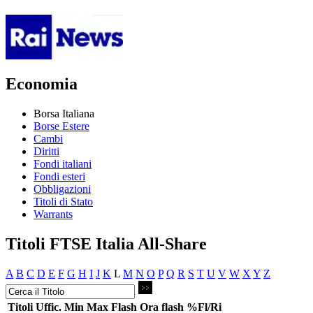
Economia
Borsa Italiana
Borse Estere
Cambi
Diritti
Fondi italiani
Fondi esteri
Obbligazioni
Titoli di Stato
Warrants
Titoli FTSE Italia All-Share
A
B
C
D
E
F
G
H
I
J
K
L
M
N
O
P
Q
R
S
T
U
V
W
X
Y
Z
Titoli
Uffic.
Min
Max
Flash
Ora flash
%Fl/Ri