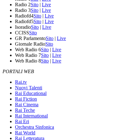
Radio 2
Sito
|
Live
Radio 3
Sito
|
Live
Radiofd4
Sito
|
Live
Radiofd5
Sito
|
Live
Isoradio
Sito
|
Live
CCISS
Sito
GR Parlamento
Sito
|
Live
Giornale Radio
Sito
Web Radio 6
Sito
|
Live
Web Radio 7
Sito
|
Live
Web Radio 8
Sito
|
Live
PORTALI WEB
Rai.tv
Nuovi Talenti
Rai Educational
Rai Fiction
Rai Cinema
Rai Teche
Rai International
Rai Eri
Orchestra Sinfonica
Rai World
Rai Letteratura