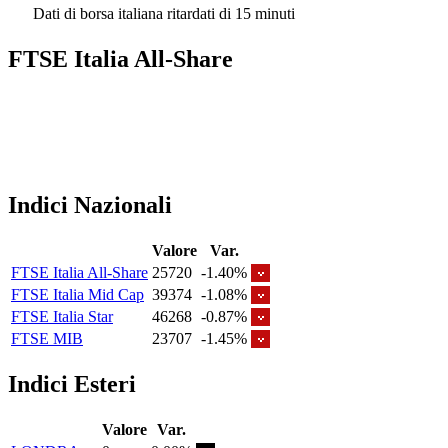
Dati di borsa italiana ritardati di 15 minuti
FTSE Italia All-Share
Indici Nazionali
Valore
Var.
FTSE Italia All-Share
25720
-1.40%
FTSE Italia Mid Cap
39374
-1.08%
FTSE Italia Star
46268
-0.87%
FTSE MIB
23707
-1.45%
Indici Esteri
Valore
Var.