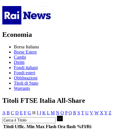
Economia
Borsa Italiana
Borse Estere
Cambi
Diritti
Fondi italiani
Fondi esteri
Obbligazioni
Titoli di Stato
Warrants
Titoli FTSE Italia All-Share
A
B
C
D
E
F
G
H
I
J
K
L
M
N
O
P
Q
R
S
T
U
V
W
X
Y
Z
Titoli
Uffic.
Min
Max
Flash
Ora flash
%Fl/Ri