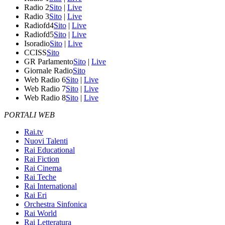
Radio 2
Sito
|
Live
Radio 3
Sito
|
Live
Radiofd4
Sito
|
Live
Radiofd5
Sito
|
Live
Isoradio
Sito
|
Live
CCISS
Sito
GR Parlamento
Sito
|
Live
Giornale Radio
Sito
Web Radio 6
Sito
|
Live
Web Radio 7
Sito
|
Live
Web Radio 8
Sito
|
Live
PORTALI WEB
Rai.tv
Nuovi Talenti
Rai Educational
Rai Fiction
Rai Cinema
Rai Teche
Rai International
Rai Eri
Orchestra Sinfonica
Rai World
Rai Letteratura