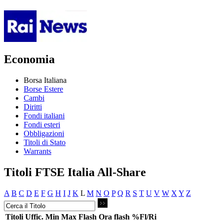
Economia
Borsa Italiana
Borse Estere
Cambi
Diritti
Fondi italiani
Fondi esteri
Obbligazioni
Titoli di Stato
Warrants
Titoli FTSE Italia All-Share
A
B
C
D
E
F
G
H
I
J
K
L
M
N
O
P
Q
R
S
T
U
V
W
X
Y
Z
Titoli
Uffic.
Min
Max
Flash
Ora flash
%Fl/Ri