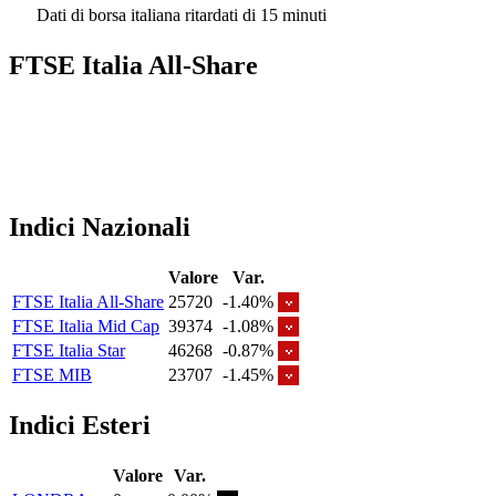
Dati di borsa italiana ritardati di 15 minuti
FTSE Italia All-Share
Indici Nazionali
Valore
Var.
FTSE Italia All-Share
25720
-1.40%
FTSE Italia Mid Cap
39374
-1.08%
FTSE Italia Star
46268
-0.87%
FTSE MIB
23707
-1.45%
Indici Esteri
Valore
Var.