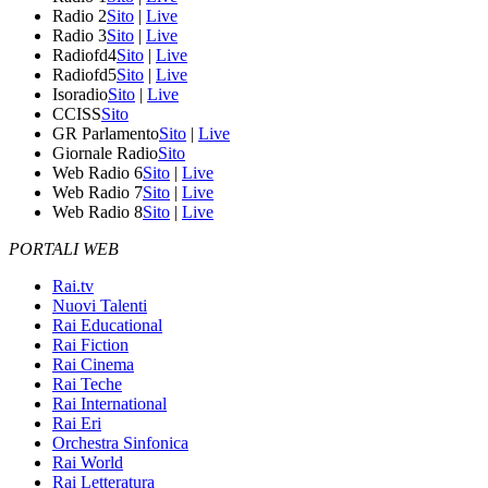
Radio 2
Sito
|
Live
Radio 3
Sito
|
Live
Radiofd4
Sito
|
Live
Radiofd5
Sito
|
Live
Isoradio
Sito
|
Live
CCISS
Sito
GR Parlamento
Sito
|
Live
Giornale Radio
Sito
Web Radio 6
Sito
|
Live
Web Radio 7
Sito
|
Live
Web Radio 8
Sito
|
Live
PORTALI WEB
Rai.tv
Nuovi Talenti
Rai Educational
Rai Fiction
Rai Cinema
Rai Teche
Rai International
Rai Eri
Orchestra Sinfonica
Rai World
Rai Letteratura