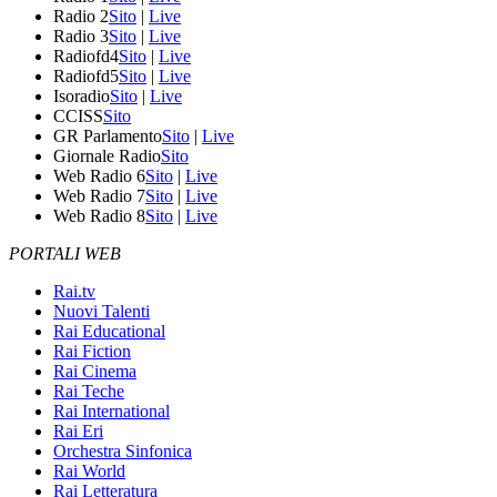
Radio 2
Sito
|
Live
Radio 3
Sito
|
Live
Radiofd4
Sito
|
Live
Radiofd5
Sito
|
Live
Isoradio
Sito
|
Live
CCISS
Sito
GR Parlamento
Sito
|
Live
Giornale Radio
Sito
Web Radio 6
Sito
|
Live
Web Radio 7
Sito
|
Live
Web Radio 8
Sito
|
Live
PORTALI WEB
Rai.tv
Nuovi Talenti
Rai Educational
Rai Fiction
Rai Cinema
Rai Teche
Rai International
Rai Eri
Orchestra Sinfonica
Rai World
Rai Letteratura