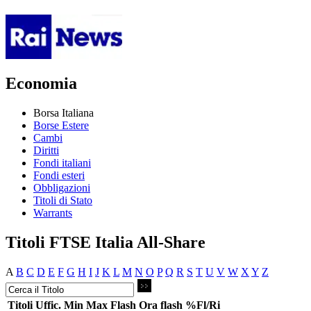
Economia
Borsa Italiana
Borse Estere
Cambi
Diritti
Fondi italiani
Fondi esteri
Obbligazioni
Titoli di Stato
Warrants
Titoli FTSE Italia All-Share
A
B
C
D
E
F
G
H
I
J
K
L
M
N
O
P
Q
R
S
T
U
V
W
X
Y
Z
Titoli
Uffic.
Min
Max
Flash
Ora flash
%Fl/Ri