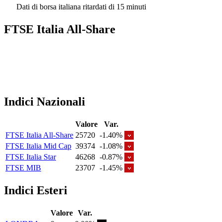
Dati di borsa italiana ritardati di 15 minuti
FTSE Italia All-Share
Indici Nazionali
Valore
Var.
FTSE Italia All-Share
25720
-1.40%
FTSE Italia Mid Cap
39374
-1.08%
FTSE Italia Star
46268
-0.87%
FTSE MIB
23707
-1.45%
Indici Esteri
Valore
Var.