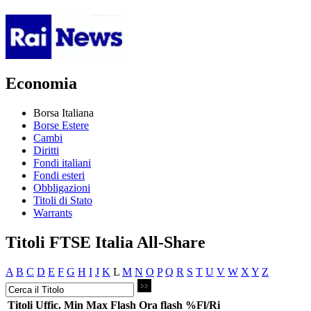
Economia
Borsa Italiana
Borse Estere
Cambi
Diritti
Fondi italiani
Fondi esteri
Obbligazioni
Titoli di Stato
Warrants
Titoli FTSE Italia All-Share
A
B
C
D
E
F
G
H
I
J
K
L
M
N
O
P
Q
R
S
T
U
V
W
X
Y
Z
Titoli
Uffic.
Min
Max
Flash
Ora flash
%Fl/Ri