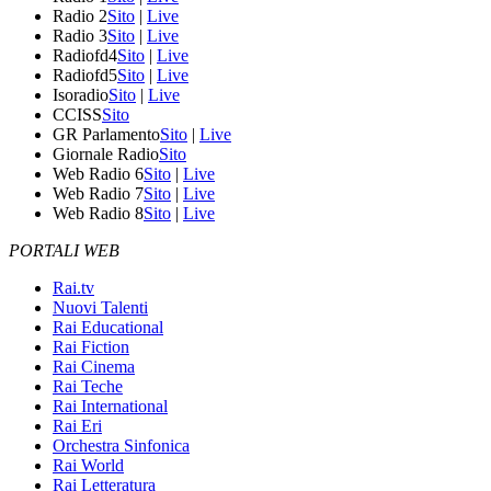
Radio 2
Sito
|
Live
Radio 3
Sito
|
Live
Radiofd4
Sito
|
Live
Radiofd5
Sito
|
Live
Isoradio
Sito
|
Live
CCISS
Sito
GR Parlamento
Sito
|
Live
Giornale Radio
Sito
Web Radio 6
Sito
|
Live
Web Radio 7
Sito
|
Live
Web Radio 8
Sito
|
Live
PORTALI WEB
Rai.tv
Nuovi Talenti
Rai Educational
Rai Fiction
Rai Cinema
Rai Teche
Rai International
Rai Eri
Orchestra Sinfonica
Rai World
Rai Letteratura