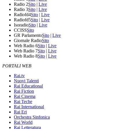
Radio 2
Sito
|
Live
Radio 3
Sito
|
Live
Radiofd4
Sito
|
Live
Radiofd5
Sito
|
Live
Isoradio
Sito
|
Live
CCISS
Sito
GR Parlamento
Sito
|
Live
Giornale Radio
Sito
Web Radio 6
Sito
|
Live
Web Radio 7
Sito
|
Live
Web Radio 8
Sito
|
Live
PORTALI WEB
Rai.tv
Nuovi Talenti
Rai Educational
Rai Fiction
Rai Cinema
Rai Teche
Rai International
Rai Eri
Orchestra Sinfonica
Rai World
Rai Letteratura