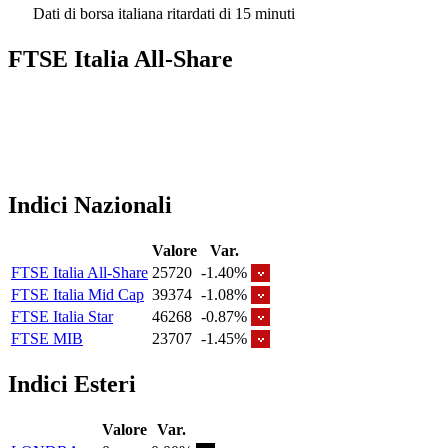
Dati di borsa italiana ritardati di 15 minuti
FTSE Italia All-Share
Indici Nazionali
Valore
Var.
FTSE Italia All-Share
25720
-1.40%
FTSE Italia Mid Cap
39374
-1.08%
FTSE Italia Star
46268
-0.87%
FTSE MIB
23707
-1.45%
Indici Esteri
Valore
Var.