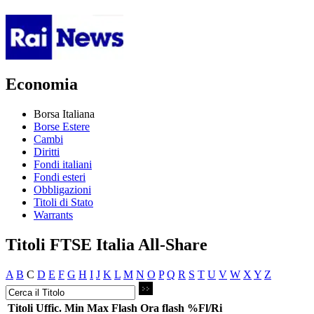
Economia
Borsa Italiana
Borse Estere
Cambi
Diritti
Fondi italiani
Fondi esteri
Obbligazioni
Titoli di Stato
Warrants
Titoli FTSE Italia All-Share
A
B
C
D
E
F
G
H
I
J
K
L
M
N
O
P
Q
R
S
T
U
V
W
X
Y
Z
Titoli
Uffic.
Min
Max
Flash
Ora flash
%Fl/Ri