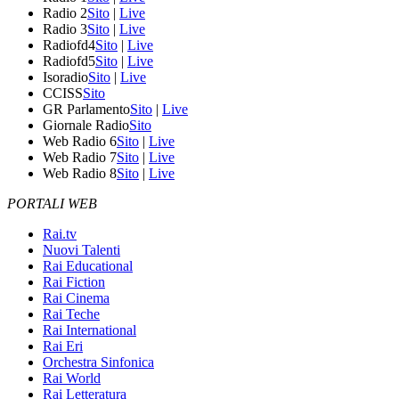
Radio 2
Sito
|
Live
Radio 3
Sito
|
Live
Radiofd4
Sito
|
Live
Radiofd5
Sito
|
Live
Isoradio
Sito
|
Live
CCISS
Sito
GR Parlamento
Sito
|
Live
Giornale Radio
Sito
Web Radio 6
Sito
|
Live
Web Radio 7
Sito
|
Live
Web Radio 8
Sito
|
Live
PORTALI WEB
Rai.tv
Nuovi Talenti
Rai Educational
Rai Fiction
Rai Cinema
Rai Teche
Rai International
Rai Eri
Orchestra Sinfonica
Rai World
Rai Letteratura