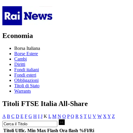
Economia
Borsa Italiana
Borse Estere
Cambi
Diritti
Fondi italiani
Fondi esteri
Obbligazioni
Titoli di Stato
Warrants
Titoli FTSE Italia All-Share
A
B
C
D
E
F
G
H
I
J
K
L
M
N
O
P
Q
R
S
T
U
V
W
X
Y
Z
Titoli
Uffic.
Min
Max
Flash
Ora flash
%Fl/Ri