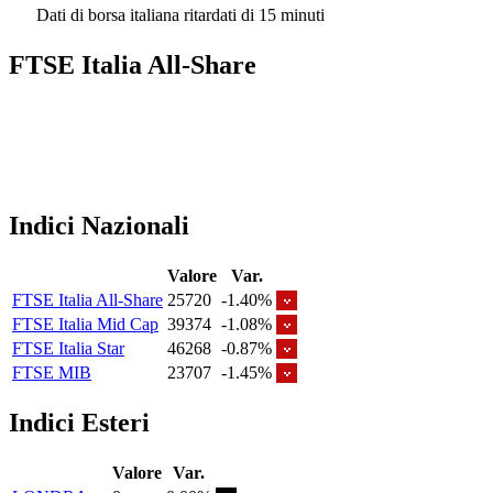
Dati di borsa italiana ritardati di 15 minuti
FTSE Italia All-Share
Indici Nazionali
Valore
Var.
FTSE Italia All-Share
25720
-1.40%
FTSE Italia Mid Cap
39374
-1.08%
FTSE Italia Star
46268
-0.87%
FTSE MIB
23707
-1.45%
Indici Esteri
Valore
Var.