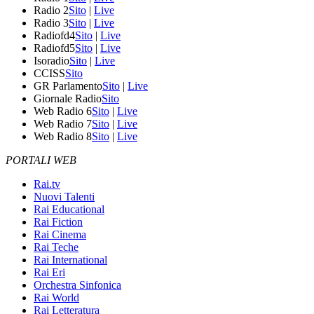
Radio 2
Sito
|
Live
Radio 3
Sito
|
Live
Radiofd4
Sito
|
Live
Radiofd5
Sito
|
Live
Isoradio
Sito
|
Live
CCISS
Sito
GR Parlamento
Sito
|
Live
Giornale Radio
Sito
Web Radio 6
Sito
|
Live
Web Radio 7
Sito
|
Live
Web Radio 8
Sito
|
Live
PORTALI WEB
Rai.tv
Nuovi Talenti
Rai Educational
Rai Fiction
Rai Cinema
Rai Teche
Rai International
Rai Eri
Orchestra Sinfonica
Rai World
Rai Letteratura