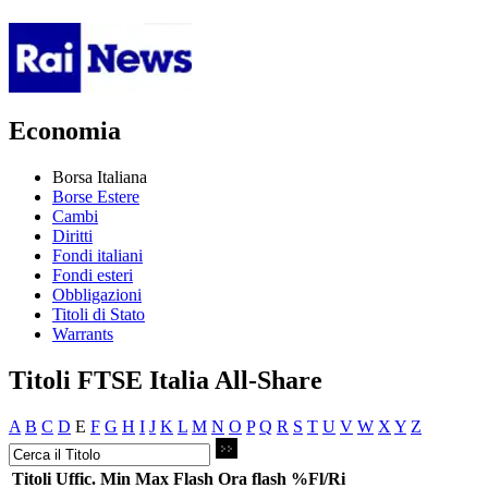
Economia
Borsa Italiana
Borse Estere
Cambi
Diritti
Fondi italiani
Fondi esteri
Obbligazioni
Titoli di Stato
Warrants
Titoli FTSE Italia All-Share
A
B
C
D
E
F
G
H
I
J
K
L
M
N
O
P
Q
R
S
T
U
V
W
X
Y
Z
Titoli
Uffic.
Min
Max
Flash
Ora flash
%Fl/Ri