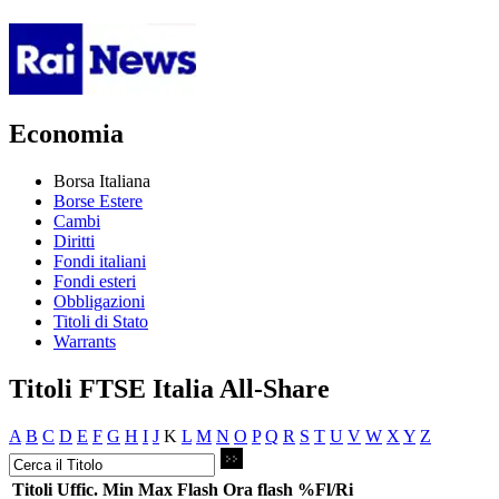
Economia
Borsa Italiana
Borse Estere
Cambi
Diritti
Fondi italiani
Fondi esteri
Obbligazioni
Titoli di Stato
Warrants
Titoli FTSE Italia All-Share
A
B
C
D
E
F
G
H
I
J
K
L
M
N
O
P
Q
R
S
T
U
V
W
X
Y
Z
Titoli
Uffic.
Min
Max
Flash
Ora flash
%Fl/Ri