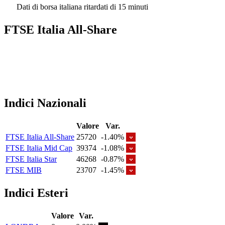
Dati di borsa italiana ritardati di 15 minuti
FTSE Italia All-Share
Indici Nazionali
Valore
Var.
FTSE Italia All-Share
25720
-1.40%
FTSE Italia Mid Cap
39374
-1.08%
FTSE Italia Star
46268
-0.87%
FTSE MIB
23707
-1.45%
Indici Esteri
Valore
Var.