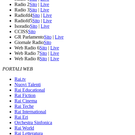
Radio 2
Sito
|
Live
Radio 3
Sito
|
Live
Radiofd4
Sito
|
Live
Radiofd5
Sito
|
Live
Isoradio
Sito
|
Live
CCISS
Sito
GR Parlamento
Sito
|
Live
Giornale Radio
Sito
Web Radio 6
Sito
|
Live
Web Radio 7
Sito
|
Live
Web Radio 8
Sito
|
Live
PORTALI WEB
Rai.tv
Nuovi Talenti
Rai Educational
Rai Fiction
Rai Cinema
Rai Teche
Rai International
Rai Eri
Orchestra Sinfonica
Rai World
Rai Letteratura