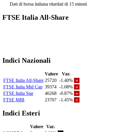
Dati di borsa italiana ritardati di 15 minuti
FTSE Italia All-Share
Indici Nazionali
Valore
Var.
FTSE Italia All-Share
25720
-1.40%
FTSE Italia Mid Cap
39374
-1.08%
FTSE Italia Star
46268
-0.87%
FTSE MIB
23707
-1.45%
Indici Esteri
Valore
Var.