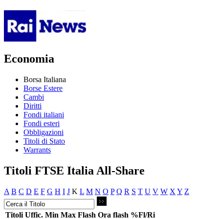
Economia
Borsa Italiana
Borse Estere
Cambi
Diritti
Fondi italiani
Fondi esteri
Obbligazioni
Titoli di Stato
Warrants
Titoli FTSE Italia All-Share
A
B
C
D
E
F
G
H
I
J
K
L
M
N
O
P
Q
R
S
T
U
V
W
X
Y
Z
Titoli
Uffic.
Min
Max
Flash
Ora flash
%Fl/Ri