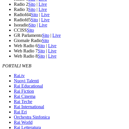
Radio 2
Sito
|
Live
Radio 3
Sito
|
Live
Radiofd4
Sito
|
Live
Radiofd5
Sito
|
Live
Isoradio
Sito
|
Live
CCISS
Sito
GR Parlamento
Sito
|
Live
Giornale Radio
Sito
Web Radio 6
Sito
|
Live
Web Radio 7
Sito
|
Live
Web Radio 8
Sito
|
Live
PORTALI WEB
Rai.tv
Nuovi Talenti
Rai Educational
Rai Fiction
Rai Cinema
Rai Teche
Rai International
Rai Eri
Orchestra Sinfonica
Rai World
Rai Letteratura