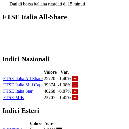
Dati di borsa italiana ritardati di 15 minuti
FTSE Italia All-Share
Indici Nazionali
Valore
Var.
FTSE Italia All-Share
25720
-1.40%
FTSE Italia Mid Cap
39374
-1.08%
FTSE Italia Star
46268
-0.87%
FTSE MIB
23707
-1.45%
Indici Esteri
Valore
Var.