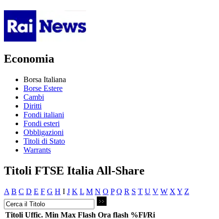
Economia
Borsa Italiana
Borse Estere
Cambi
Diritti
Fondi italiani
Fondi esteri
Obbligazioni
Titoli di Stato
Warrants
Titoli FTSE Italia All-Share
A
B
C
D
E
F
G
H
I
J
K
L
M
N
O
P
Q
R
S
T
U
V
W
X
Y
Z
Titoli
Uffic.
Min
Max
Flash
Ora flash
%Fl/Ri