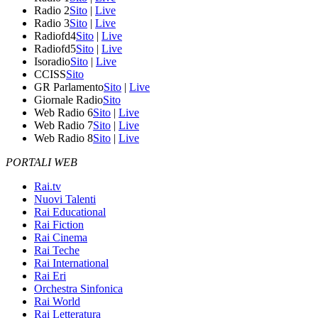
Radio 2
Sito
|
Live
Radio 3
Sito
|
Live
Radiofd4
Sito
|
Live
Radiofd5
Sito
|
Live
Isoradio
Sito
|
Live
CCISS
Sito
GR Parlamento
Sito
|
Live
Giornale Radio
Sito
Web Radio 6
Sito
|
Live
Web Radio 7
Sito
|
Live
Web Radio 8
Sito
|
Live
PORTALI WEB
Rai.tv
Nuovi Talenti
Rai Educational
Rai Fiction
Rai Cinema
Rai Teche
Rai International
Rai Eri
Orchestra Sinfonica
Rai World
Rai Letteratura