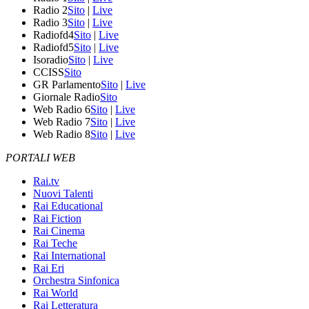
Radio 2
Sito
|
Live
Radio 3
Sito
|
Live
Radiofd4
Sito
|
Live
Radiofd5
Sito
|
Live
Isoradio
Sito
|
Live
CCISS
Sito
GR Parlamento
Sito
|
Live
Giornale Radio
Sito
Web Radio 6
Sito
|
Live
Web Radio 7
Sito
|
Live
Web Radio 8
Sito
|
Live
PORTALI WEB
Rai.tv
Nuovi Talenti
Rai Educational
Rai Fiction
Rai Cinema
Rai Teche
Rai International
Rai Eri
Orchestra Sinfonica
Rai World
Rai Letteratura