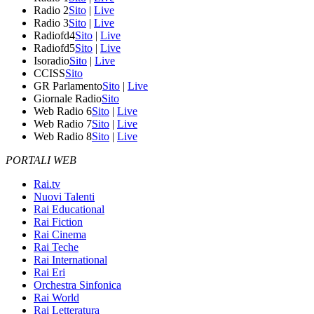
Radio 2
Sito
|
Live
Radio 3
Sito
|
Live
Radiofd4
Sito
|
Live
Radiofd5
Sito
|
Live
Isoradio
Sito
|
Live
CCISS
Sito
GR Parlamento
Sito
|
Live
Giornale Radio
Sito
Web Radio 6
Sito
|
Live
Web Radio 7
Sito
|
Live
Web Radio 8
Sito
|
Live
PORTALI WEB
Rai.tv
Nuovi Talenti
Rai Educational
Rai Fiction
Rai Cinema
Rai Teche
Rai International
Rai Eri
Orchestra Sinfonica
Rai World
Rai Letteratura