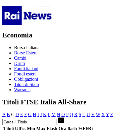
Economia
Borsa Italiana
Borse Estere
Cambi
Diritti
Fondi italiani
Fondi esteri
Obbligazioni
Titoli di Stato
Warrants
Titoli FTSE Italia All-Share
A
B
C
D
E
F
G
H
I
J
K
L
M
N
O
P
Q
R
S
T
U
V
W
X
Y
Z
Titoli
Uffic.
Min
Max
Flash
Ora flash
%Fl/Ri