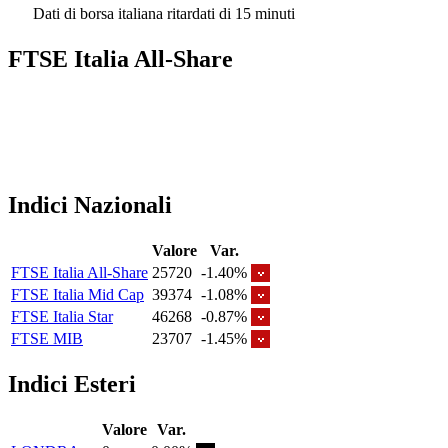
Dati di borsa italiana ritardati di 15 minuti
FTSE Italia All-Share
Indici Nazionali
Valore
Var.
FTSE Italia All-Share
25720
-1.40%
FTSE Italia Mid Cap
39374
-1.08%
FTSE Italia Star
46268
-0.87%
FTSE MIB
23707
-1.45%
Indici Esteri
Valore
Var.