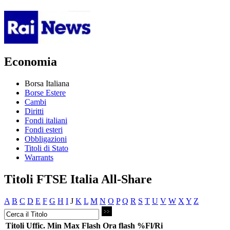
Economia
Borsa Italiana
Borse Estere
Cambi
Diritti
Fondi italiani
Fondi esteri
Obbligazioni
Titoli di Stato
Warrants
Titoli FTSE Italia All-Share
A
B
C
D
E
F
G
H
I
J
K
L
M
N
O
P
Q
R
S
T
U
V
W
X
Y
Z
Titoli
Uffic.
Min
Max
Flash
Ora flash
%Fl/Ri