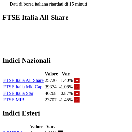
Dati di borsa italiana ritardati di 15 minuti
FTSE Italia All-Share
Indici Nazionali
Valore
Var.
FTSE Italia All-Share
25720
-1.40%
FTSE Italia Mid Cap
39374
-1.08%
FTSE Italia Star
46268
-0.87%
FTSE MIB
23707
-1.45%
Indici Esteri
Valore
Var.