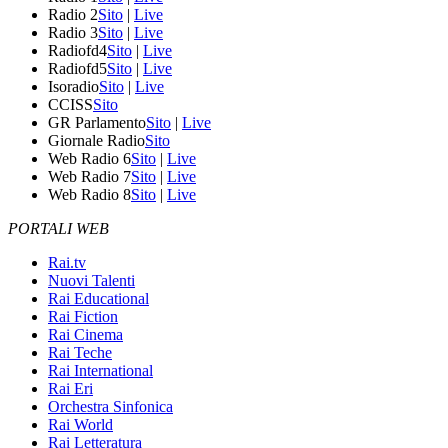
Radio 2
Sito
|
Live
Radio 3
Sito
|
Live
Radiofd4
Sito
|
Live
Radiofd5
Sito
|
Live
Isoradio
Sito
|
Live
CCISS
Sito
GR Parlamento
Sito
|
Live
Giornale Radio
Sito
Web Radio 6
Sito
|
Live
Web Radio 7
Sito
|
Live
Web Radio 8
Sito
|
Live
PORTALI WEB
Rai.tv
Nuovi Talenti
Rai Educational
Rai Fiction
Rai Cinema
Rai Teche
Rai International
Rai Eri
Orchestra Sinfonica
Rai World
Rai Letteratura