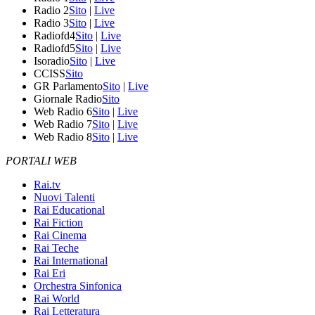
Radio 2
Sito
|
Live
Radio 3
Sito
|
Live
Radiofd4
Sito
|
Live
Radiofd5
Sito
|
Live
Isoradio
Sito
|
Live
CCISS
Sito
GR Parlamento
Sito
|
Live
Giornale Radio
Sito
Web Radio 6
Sito
|
Live
Web Radio 7
Sito
|
Live
Web Radio 8
Sito
|
Live
PORTALI WEB
Rai.tv
Nuovi Talenti
Rai Educational
Rai Fiction
Rai Cinema
Rai Teche
Rai International
Rai Eri
Orchestra Sinfonica
Rai World
Rai Letteratura