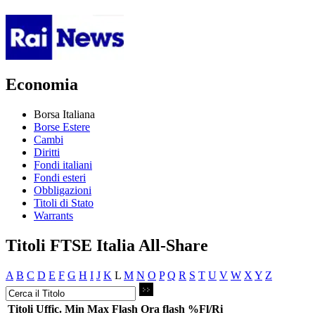
Economia
Borsa Italiana
Borse Estere
Cambi
Diritti
Fondi italiani
Fondi esteri
Obbligazioni
Titoli di Stato
Warrants
Titoli FTSE Italia All-Share
A
B
C
D
E
F
G
H
I
J
K
L
M
N
O
P
Q
R
S
T
U
V
W
X
Y
Z
Titoli
Uffic.
Min
Max
Flash
Ora flash
%Fl/Ri