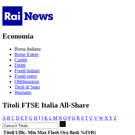
Economia
Borsa Italiana
Borse Estere
Cambi
Diritti
Fondi italiani
Fondi esteri
Obbligazioni
Titoli di Stato
Warrants
Titoli FTSE Italia All-Share
A
B
C
D
E
F
G
H
I
J
K
L
M
N
O
P
Q
R
S
T
U
V
W
X
Y
Z
Titoli
Uffic.
Min
Max
Flash
Ora flash
%Fl/Ri