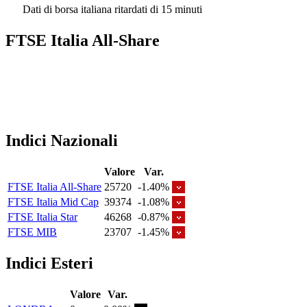
Dati di borsa italiana ritardati di 15 minuti
FTSE Italia All-Share
Indici Nazionali
Valore
Var.
FTSE Italia All-Share
25720
-1.40%
FTSE Italia Mid Cap
39374
-1.08%
FTSE Italia Star
46268
-0.87%
FTSE MIB
23707
-1.45%
Indici Esteri
Valore
Var.