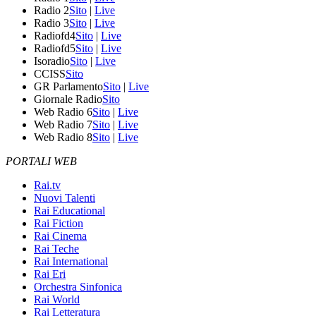
Radio 2
Sito
|
Live
Radio 3
Sito
|
Live
Radiofd4
Sito
|
Live
Radiofd5
Sito
|
Live
Isoradio
Sito
|
Live
CCISS
Sito
GR Parlamento
Sito
|
Live
Giornale Radio
Sito
Web Radio 6
Sito
|
Live
Web Radio 7
Sito
|
Live
Web Radio 8
Sito
|
Live
PORTALI WEB
Rai.tv
Nuovi Talenti
Rai Educational
Rai Fiction
Rai Cinema
Rai Teche
Rai International
Rai Eri
Orchestra Sinfonica
Rai World
Rai Letteratura