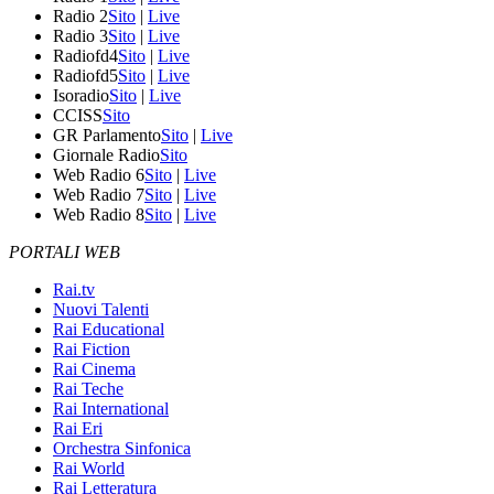
Radio 2
Sito
|
Live
Radio 3
Sito
|
Live
Radiofd4
Sito
|
Live
Radiofd5
Sito
|
Live
Isoradio
Sito
|
Live
CCISS
Sito
GR Parlamento
Sito
|
Live
Giornale Radio
Sito
Web Radio 6
Sito
|
Live
Web Radio 7
Sito
|
Live
Web Radio 8
Sito
|
Live
PORTALI WEB
Rai.tv
Nuovi Talenti
Rai Educational
Rai Fiction
Rai Cinema
Rai Teche
Rai International
Rai Eri
Orchestra Sinfonica
Rai World
Rai Letteratura