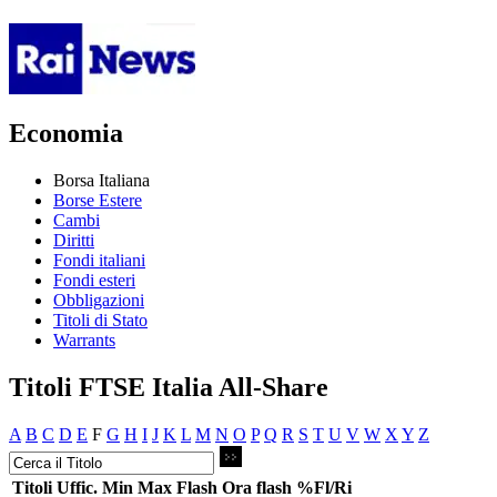
Economia
Borsa Italiana
Borse Estere
Cambi
Diritti
Fondi italiani
Fondi esteri
Obbligazioni
Titoli di Stato
Warrants
Titoli FTSE Italia All-Share
A
B
C
D
E
F
G
H
I
J
K
L
M
N
O
P
Q
R
S
T
U
V
W
X
Y
Z
Titoli
Uffic.
Min
Max
Flash
Ora flash
%Fl/Ri