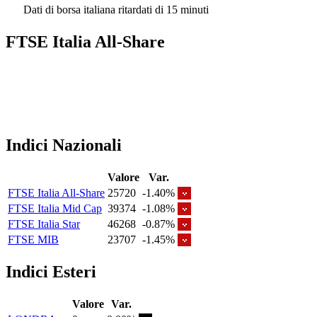
Dati di borsa italiana ritardati di 15 minuti
FTSE Italia All-Share
Indici Nazionali
Valore
Var.
FTSE Italia All-Share
25720
-1.40%
FTSE Italia Mid Cap
39374
-1.08%
FTSE Italia Star
46268
-0.87%
FTSE MIB
23707
-1.45%
Indici Esteri
Valore
Var.