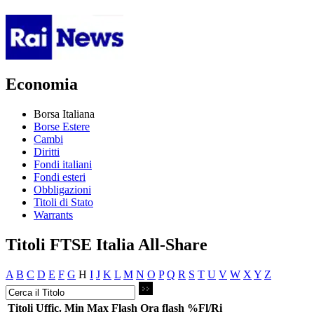
Economia
Borsa Italiana
Borse Estere
Cambi
Diritti
Fondi italiani
Fondi esteri
Obbligazioni
Titoli di Stato
Warrants
Titoli FTSE Italia All-Share
A
B
C
D
E
F
G
H
I
J
K
L
M
N
O
P
Q
R
S
T
U
V
W
X
Y
Z
Titoli
Uffic.
Min
Max
Flash
Ora flash
%Fl/Ri