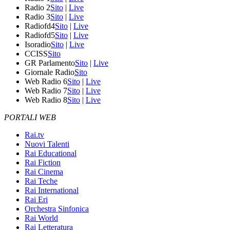
Radio 2
Sito
|
Live
Radio 3
Sito
|
Live
Radiofd4
Sito
|
Live
Radiofd5
Sito
|
Live
Isoradio
Sito
|
Live
CCISS
Sito
GR Parlamento
Sito
|
Live
Giornale Radio
Sito
Web Radio 6
Sito
|
Live
Web Radio 7
Sito
|
Live
Web Radio 8
Sito
|
Live
PORTALI WEB
Rai.tv
Nuovi Talenti
Rai Educational
Rai Fiction
Rai Cinema
Rai Teche
Rai International
Rai Eri
Orchestra Sinfonica
Rai World
Rai Letteratura