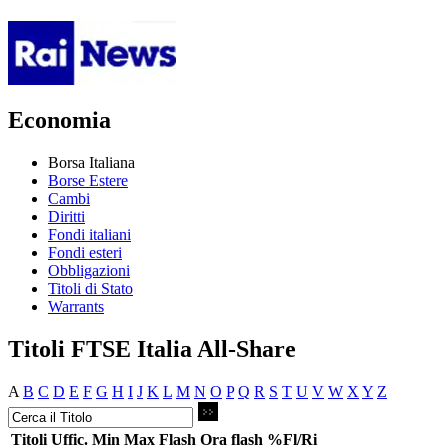
Economia
Borsa Italiana
Borse Estere
Cambi
Diritti
Fondi italiani
Fondi esteri
Obbligazioni
Titoli di Stato
Warrants
Titoli FTSE Italia All-Share
A
B
C
D
E
F
G
H
I
J
K
L
M
N
O
P
Q
R
S
T
U
V
W
X
Y
Z
Titoli
Uffic.
Min
Max
Flash
Ora flash
%Fl/Ri