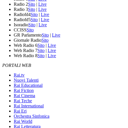
Radio 2
Sito
|
Live
Radio 3
Sito
|
Live
Radiofd4
Sito
|
Live
Radiofd5
Sito
|
Live
Isoradio
Sito
|
Live
CCISS
Sito
GR Parlamento
Sito
|
Live
Giornale Radio
Sito
Web Radio 6
Sito
|
Live
Web Radio 7
Sito
|
Live
Web Radio 8
Sito
|
Live
PORTALI WEB
Rai.tv
Nuovi Talenti
Rai Educational
Rai Fiction
Rai Cinema
Rai Teche
Rai International
Rai Eri
Orchestra Sinfonica
Rai World
Rai Letteratura