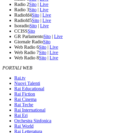
Radio 2
Sito
|
Live
Radio 3
Sito
|
Live
Radiofd4
Sito
|
Live
Radiofd5
Sito
|
Live
Isoradio
Sito
|
Live
CCISS
Sito
GR Parlamento
Sito
|
Live
Giornale Radio
Sito
Web Radio 6
Sito
|
Live
Web Radio 7
Sito
|
Live
Web Radio 8
Sito
|
Live
PORTALI WEB
Rai.tv
Nuovi Talenti
Rai Educational
Rai Fiction
Rai Cinema
Rai Teche
Rai International
Rai Eri
Orchestra Sinfonica
Rai World
Rai Letteratura