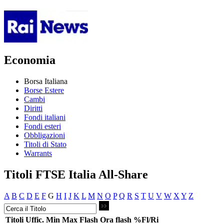
Economia
Borsa Italiana
Borse Estere
Cambi
Diritti
Fondi italiani
Fondi esteri
Obbligazioni
Titoli di Stato
Warrants
Titoli FTSE Italia All-Share
A
B
C
D
E
F
G
H
I
J
K
L
M
N
O
P
Q
R
S
T
U
V
W
X
Y
Z
Titoli
Uffic.
Min
Max
Flash
Ora flash
%Fl/Ri