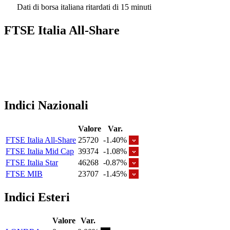
Dati di borsa italiana ritardati di 15 minuti
FTSE Italia All-Share
Indici Nazionali
Valore
Var.
FTSE Italia All-Share
25720
-1.40%
FTSE Italia Mid Cap
39374
-1.08%
FTSE Italia Star
46268
-0.87%
FTSE MIB
23707
-1.45%
Indici Esteri
Valore
Var.