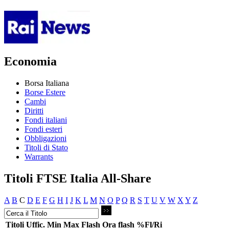
Economia
Borsa Italiana
Borse Estere
Cambi
Diritti
Fondi italiani
Fondi esteri
Obbligazioni
Titoli di Stato
Warrants
Titoli FTSE Italia All-Share
A
B
C
D
E
F
G
H
I
J
K
L
M
N
O
P
Q
R
S
T
U
V
W
X
Y
Z
Titoli
Uffic.
Min
Max
Flash
Ora flash
%Fl/Ri