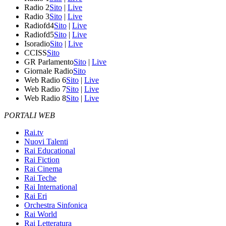
Radio 2
Sito
|
Live
Radio 3
Sito
|
Live
Radiofd4
Sito
|
Live
Radiofd5
Sito
|
Live
Isoradio
Sito
|
Live
CCISS
Sito
GR Parlamento
Sito
|
Live
Giornale Radio
Sito
Web Radio 6
Sito
|
Live
Web Radio 7
Sito
|
Live
Web Radio 8
Sito
|
Live
PORTALI WEB
Rai.tv
Nuovi Talenti
Rai Educational
Rai Fiction
Rai Cinema
Rai Teche
Rai International
Rai Eri
Orchestra Sinfonica
Rai World
Rai Letteratura