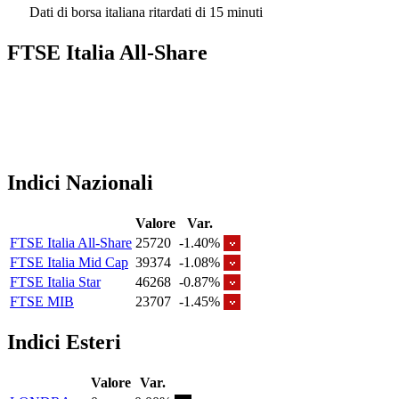
Dati di borsa italiana ritardati di 15 minuti
FTSE Italia All-Share
Indici Nazionali
Valore
Var.
FTSE Italia All-Share
25720
-1.40%
FTSE Italia Mid Cap
39374
-1.08%
FTSE Italia Star
46268
-0.87%
FTSE MIB
23707
-1.45%
Indici Esteri
Valore
Var.