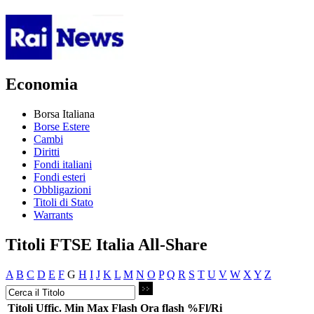
Economia
Borsa Italiana
Borse Estere
Cambi
Diritti
Fondi italiani
Fondi esteri
Obbligazioni
Titoli di Stato
Warrants
Titoli FTSE Italia All-Share
A
B
C
D
E
F
G
H
I
J
K
L
M
N
O
P
Q
R
S
T
U
V
W
X
Y
Z
Titoli
Uffic.
Min
Max
Flash
Ora flash
%Fl/Ri