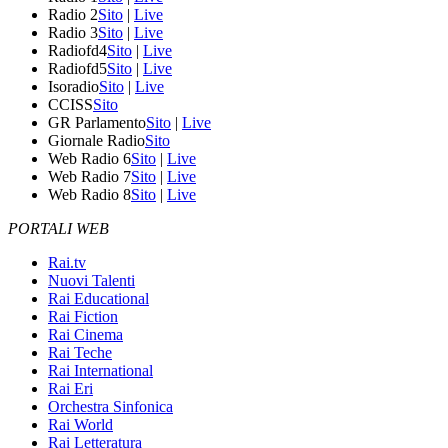
Radio 2
Sito
|
Live
Radio 3
Sito
|
Live
Radiofd4
Sito
|
Live
Radiofd5
Sito
|
Live
Isoradio
Sito
|
Live
CCISS
Sito
GR Parlamento
Sito
|
Live
Giornale Radio
Sito
Web Radio 6
Sito
|
Live
Web Radio 7
Sito
|
Live
Web Radio 8
Sito
|
Live
PORTALI WEB
Rai.tv
Nuovi Talenti
Rai Educational
Rai Fiction
Rai Cinema
Rai Teche
Rai International
Rai Eri
Orchestra Sinfonica
Rai World
Rai Letteratura