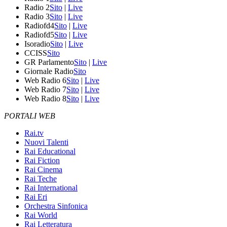
Radio 2
Sito
|
Live
Radio 3
Sito
|
Live
Radiofd4
Sito
|
Live
Radiofd5
Sito
|
Live
Isoradio
Sito
|
Live
CCISS
Sito
GR Parlamento
Sito
|
Live
Giornale Radio
Sito
Web Radio 6
Sito
|
Live
Web Radio 7
Sito
|
Live
Web Radio 8
Sito
|
Live
PORTALI WEB
Rai.tv
Nuovi Talenti
Rai Educational
Rai Fiction
Rai Cinema
Rai Teche
Rai International
Rai Eri
Orchestra Sinfonica
Rai World
Rai Letteratura