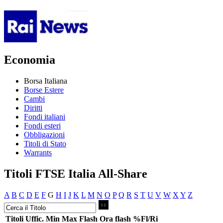
Economia
Borsa Italiana
Borse Estere
Cambi
Diritti
Fondi italiani
Fondi esteri
Obbligazioni
Titoli di Stato
Warrants
Titoli FTSE Italia All-Share
A
B
C
D
E
F
G
H
I
J
K
L
M
N
O
P
Q
R
S
T
U
V
W
X
Y
Z
Titoli
Uffic.
Min
Max
Flash
Ora flash
%Fl/Ri